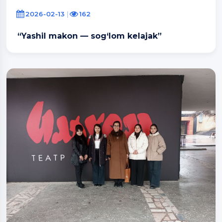
2026-02-13
162
“Yashil makon — sog‘lom kelajak”