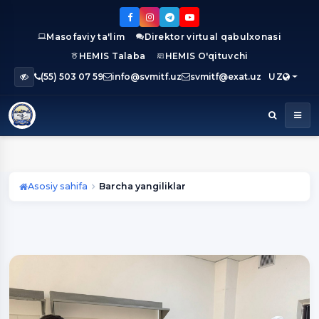
Masofaviy ta'lim
Direktor virtual qabulxonasi
HEMIS Talaba
HEMIS O'qituvchi
(55) 503 07 59
info@svmitf.uz
svmitf@exat.uz
UZ
Asosiy sahifa
Barcha yangiliklar