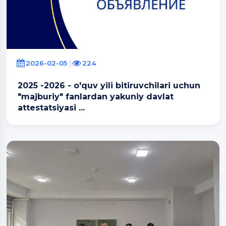
2026-02-05
224
2025 -2026 - o'quv yili bitiruvchilari uchun
"majburiy" fanlardan yakuniy davlat
attestatsiyasi ...