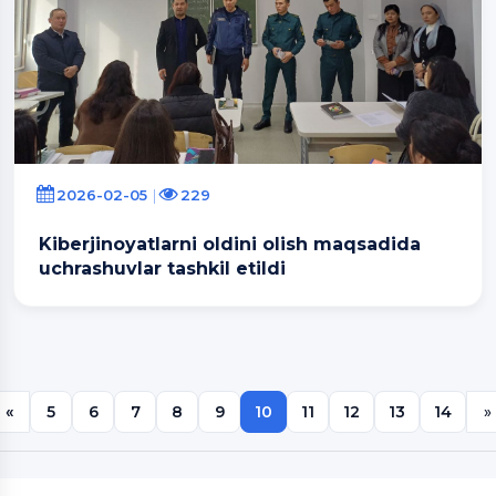
2026-02-05
229
Kiberjinoyatlarni oldini olish maqsadida
uchrashuvlar tashkil etildi
«
5
6
7
8
9
10
11
12
13
14
»