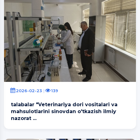
2026-02-23
139
talabalar "Veterinariya dori vositalari va
mahsulotlarini sinovdan o'tkazish ilmiy
nazorat ...