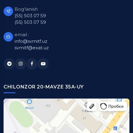
Bog‘lanish
(55) 503 07 59
(55) 503 07 59
email :
info@svmitf.uz
svmitf@exat.uz
CHILONZOR 20-MAVZE 35A-UY