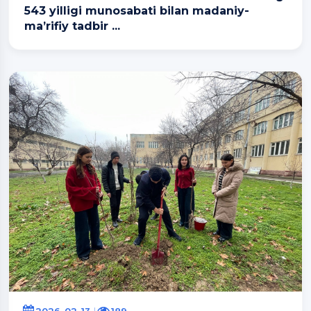
543 yilligi munosabati bilan madaniy-
ma’rifiy tadbir ...
2026-02-13
189