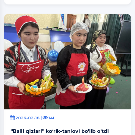
2026-02-18
141
“Balli qizlar!” ko‘rik-tanlovi bo'lib o'tdi