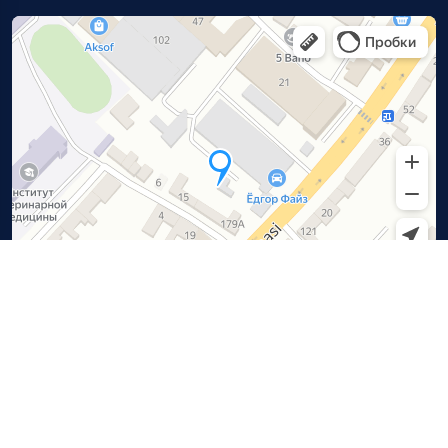
ISH VAQTLARI
Dushanba — Juma
9:00 — 18:00