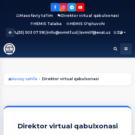
Masofaviy ta'lim
Direktor virtual qabulxonasi
HEMIS Talaba
HEMIS O'qituvchi
(55) 503 07 59
info@svmitf.uz
svmitf@exat.uz
UZ
Asosiy sahifa
Direktor virtual qabulxonasi
Direktor virtual qabulxonasi