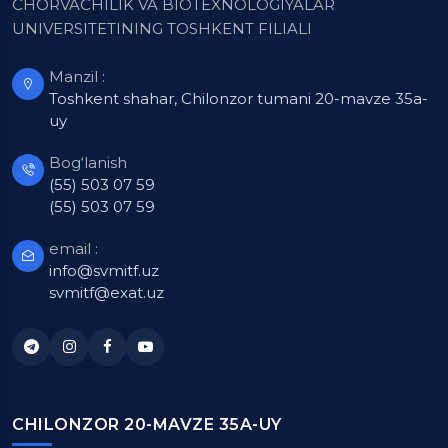
CHORVACHILIK VA BIOTEXNOLOGIYALAR
UNIVERSITETINING TOSHKENT FILIALI
Manzil :
Toshkent shahar, Chilonzor tumani 20-mavze 35a-
uy
Bog‘lanish
(55) 503 07 59
(55) 503 07 59
email :
info@svmitf.uz
svmitf@exat.uz
CHILONZOR 20-MAVZE 35A-UY