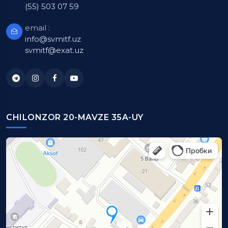
(55) 503 07 59
email :
info@svmitf.uz
svmitf@exat.uz
CHILONZOR 20-MAVZE 35A-UY