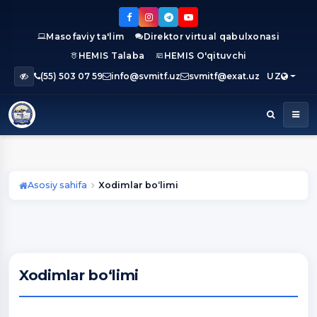
Masofaviy ta'lim
Direktor virtual qabulxonasi
HEMIS Talaba
HEMIS O'qituvchi
(55) 503 07 59
info@svmitf.uz
svmitf@exat.uz
UZ
Asosiy sahifa
Xodimlar bo‘limi
Xodimlar bo‘limi