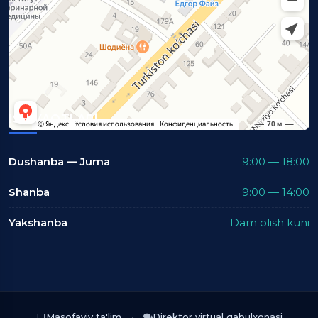
ISH VAQTLARI
Dushanba — Juma
9:00 — 18:00
Shanba
9:00 — 14:00
Yakshanba
Dam olish kuni
Masofaviy ta'lim
Direktor virtual qabulxonasi