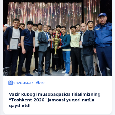
2026-04-13
151
Vazir kubogi musobaqasida filialimizning
“Toshkent-2026” jamoasi yuqori natija
qayd etdi