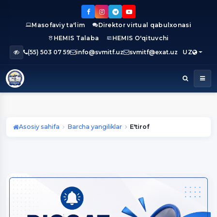
Masofaviy ta'lim
Direktor virtual qabulxonasi
HEMIS Talaba
HEMIS O'qituvchi
(55) 503 07 59
info@svmitf.uz
svmitf@exat.uz
UZ
Asosiy sahifa
Barcha yangiliklar
E'tirof