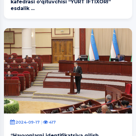
kafedrasi o‘qituvchisi “YURT IFTIXORI”
esdalik ...
2024-09-17
417
“Hayvonlarni identifikatsiya qilish,