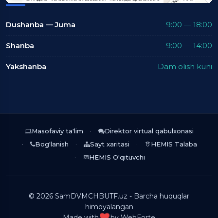
Dushanba — Juma
9:00 — 18:00
Shanba
9:00 — 14:00
Yakshanba
Dam olish kuni
Masofaviy ta'lim
Direktor virtual qabulxonasi
Bog'lanish
Sayt xaritasi
HEMIS Talaba
HEMIS O'qituvchi
© 2026 SamDVMCHBUTF.uz - Barcha huquqlar
himoyalangan
Made with
by
WebForte