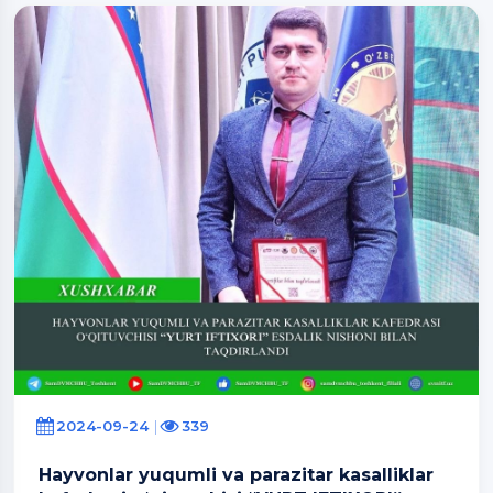
2024-09-24
339
Hayvonlar yuqumli va parazitar kasalliklar