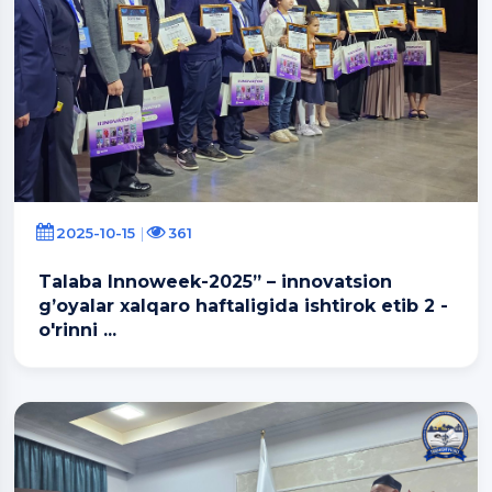
2025-10-15
361
Talaba Innoweek-2025” – innovatsion
gʼoyalar xalqaro haftaligida ishtirok etib 2 -
o'rinni ...