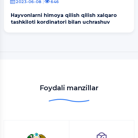
2023-06-08
646
Hayvonlarni himoya qilish qilish xalqaro
tashkiloti kordinatori bilan uchrashuv
Foydali manzillar