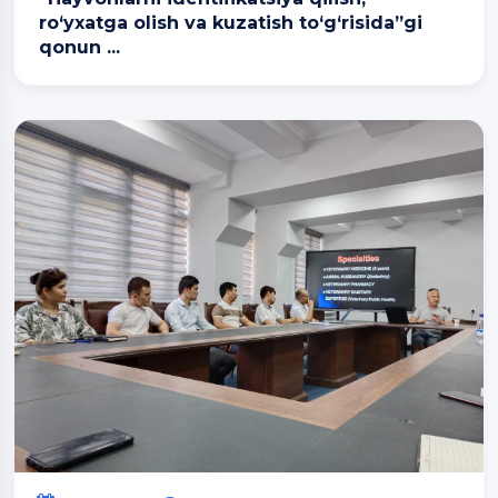
ro‘yxatga olish va kuzatish to‘g‘risida”gi
qonun ...