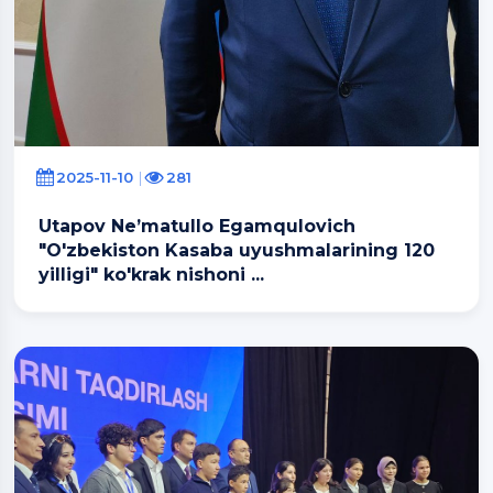
2025-11-10
281
Utapov Ne’matullo Egamqulovich
"O'zbekiston Kasaba uyushmalarining 120
yilligi" ko'krak nishoni ...