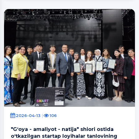
2026-04-13
106
"G‘oya - amaliyot - natija" shiori ostida
o‘tkazilgan startap loyihalar tanlovining