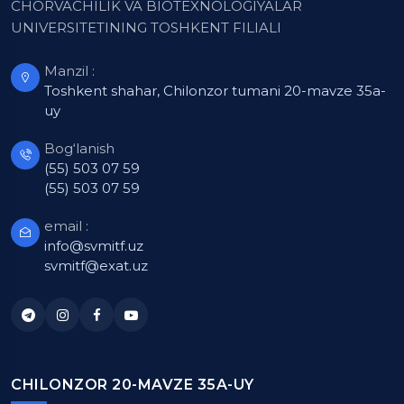
CHORVACHILIK VA BIOTEXNOLOGIYALAR
UNIVERSITETINING TOSHKENT FILIALI
Manzil :
Toshkent shahar, Chilonzor tumani 20-mavze 35a-
uy
Bog‘lanish
(55) 503 07 59
(55) 503 07 59
email :
info@svmitf.uz
svmitf@exat.uz
CHILONZOR 20-MAVZE 35A-UY