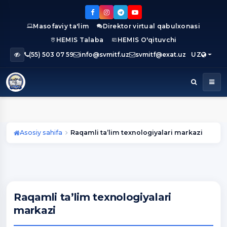
Masofaviy ta'lim
Direktor virtual qabulxonasi
HEMIS Talaba
HEMIS O'qituvchi
(55) 503 07 59
info@svmitf.uz
svmitf@exat.uz
UZ
Asosiy sahifa
Raqamli ta’lim texnologiyalari markazi
Raqamli ta’lim texnologiyalari
markazi