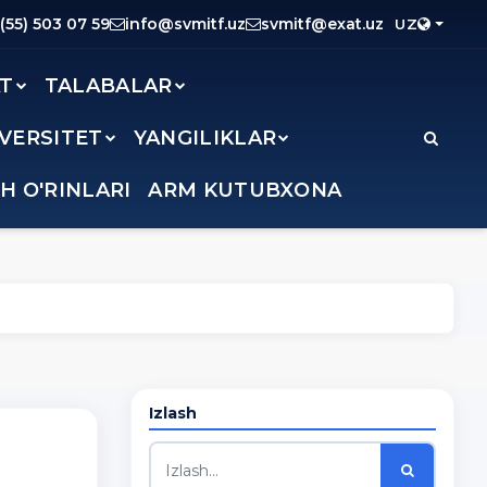
(55) 503 07 59
info@svmitf.uz
svmitf@exat.uz
UZ
AT
TALABALAR
IVERSITET
YANGILIKLAR
SH O'RINLARI
ARM KUTUBXONA
Izlash