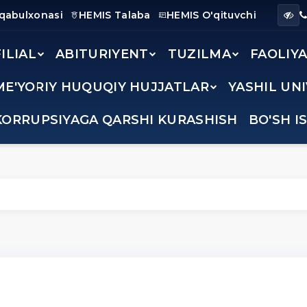
 qabulxonasi
HEMIS Talaba
HEMIS O'qituvchi
FILIAL
ABITURIYENT
TUZILMA
FAOLIY
ME'YORIY HUQUQIY HUJJATLAR
YASHIL UN
KORRUPSIYAGA QARSHI KURASHISH
BO'SH I