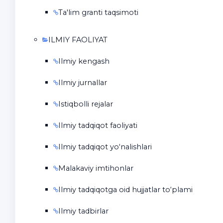
Ta'lim granti taqsimoti
ILMIY FAOLIYAT
Ilmiy kengash
Ilmiy jurnallar
Istiqbolli rejalar
Ilmiy tadqiqot faoliyati
Ilmiy tadqiqot yo‘nalishlari
Malakaviy imtihonlar
Ilmiy tadqiqotga oid hujjatlar to‘plami
Ilmiy tadbirlar