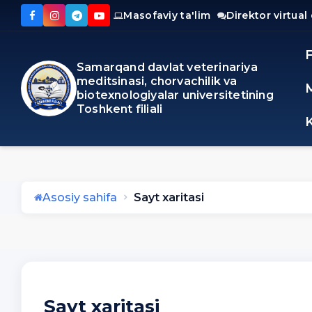
Masofaviy ta'lim
Direktor virtual
Samarqand davlat veterinariya
meditsinasi, chorvachilik va
biotexnologiyalar universitetining
Toshkent filiali
Asosiy sahifa
Sayt xaritasi
Sayt xaritasi