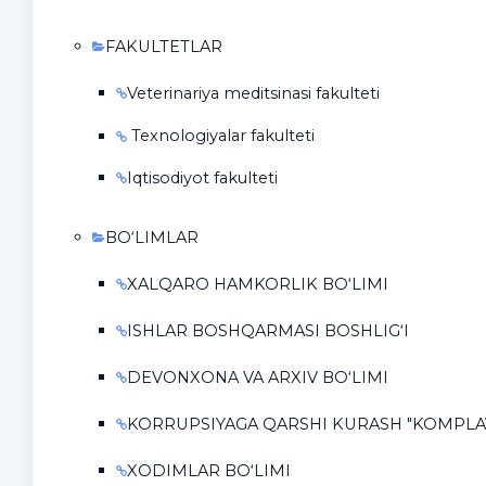
FAKULTETLAR
Veterinariya meditsinasi fakulteti
Texnologiyalar fakulteti
Iqtisodiyot fakulteti
BO‘LIMLAR
XALQARO HAMKORLIK BO‘LIMI
ISHLAR BOSHQARMASI BOSHLIG‘I
DEVONXONA VA ARXIV BO‘LIMI
KORRUPSIYAGA QARSHI KURASH "KOMPLAY
XODIMLAR BO‘LIMI