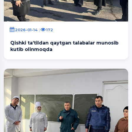
2026-01-14
172
Qishki ta’tildan qaytgan talabalar munosib
kutib olinmoqda