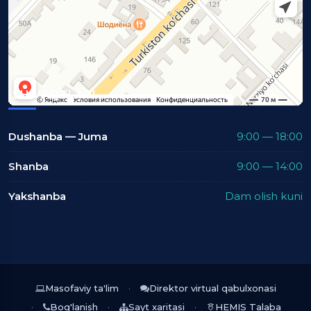
ISH VAQTLARI
Dushanba — Juma
9:00 — 18:00
Shanba
9:00 — 14:00
Yakshanba
Dam olish kuni
Masofaviy ta'lim
Direktor virtual qabulxonasi
Bog'lanish
Sayt xaritasi
HEMIS Talaba