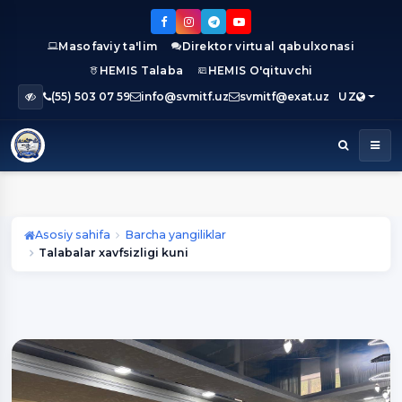
Masofaviy ta'lim
Direktor virtual qabulxonasi
HEMIS Talaba
HEMIS O'qituvchi
(55) 503 07 59
info@svmitf.uz
svmitf@exat.uz
UZ
Asosiy sahifa
Barcha yangiliklar
Talabalar xavfsizligi kuni