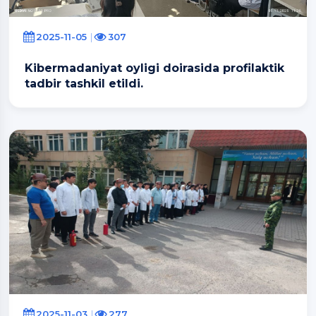
2025-11-05
307
Kibermadaniyat oyligi doirasida profilaktik
tadbir tashkil etildi.
2025-11-03
277