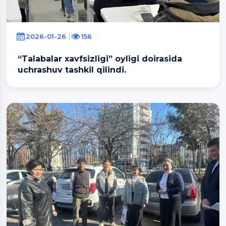
2026-01-26
156
“Talabalar xavfsizligi” oyligi doirasida
uchrashuv tashkil qilindi.