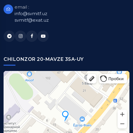
email :
info@svmitf.uz
svmitf@exat.uz
CHILONZOR 20-MAVZE 35A-UY