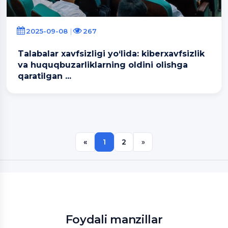
2025-09-08
267
Talabalar xavfsizligi yo‘lida: kiberxavfsizlik
va huquqbuzarliklarning oldini olishga
qaratilgan ...
«
1
2
»
Foydali manzillar