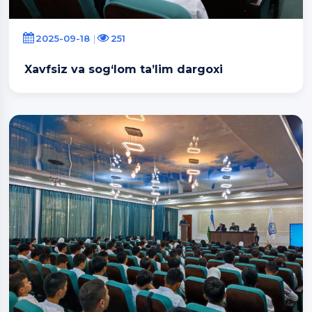
2025-09-18
251
Xavfsiz va sog‘lom ta’lim dargoxi