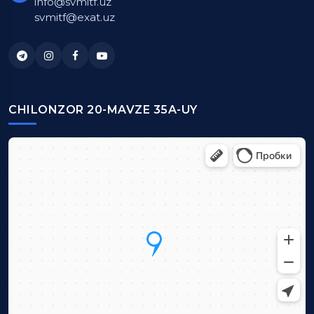
info@svmitf.uz
svmitf@exat.uz
CHILONZOR 20-MAVZE 35A-UY