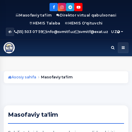
Masofaviy ta'lim
Direktor virtual qabulxonasi
HEMIS Talaba
HEMIS O'qituvchi
(55) 503 07 59
info@svmitf.uz
svmitf@exat.uz
UZ
Asosiy sahifa
Masofaviy ta'lim
Masofaviy ta'lim