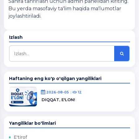
Sahifa tahrirlash uchun admin panelidan kiriting.
Bu yerda masofaviy ta'lim haqida ma'lumotlar
joylashtiriladi.
Izlash
Haftaning eng ko'p o'qilgan yangiliklari
2026-08-05
12
DIQQAT, E'LON!
Yangiliklar bo'limlari
E'tirof