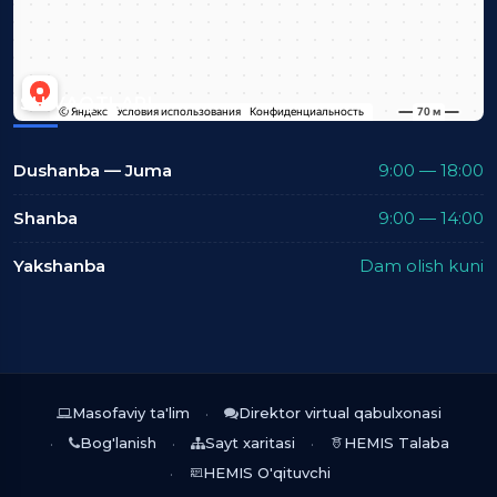
ISH VAQTLARI
Dushanba — Juma
9:00 — 18:00
Shanba
9:00 — 14:00
Yakshanba
Dam olish kuni
Masofaviy ta'lim
Direktor virtual qabulxonasi
Bog'lanish
Sayt xaritasi
HEMIS Talaba
HEMIS O'qituvchi