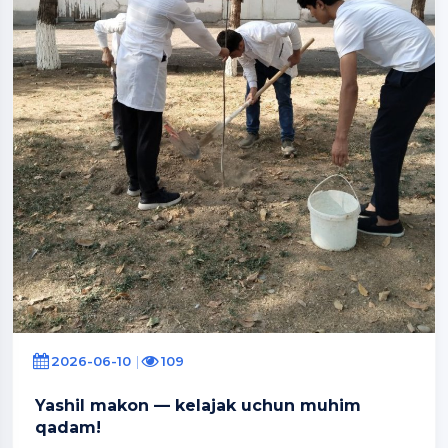
2026-06-10
109
Yashil makon — kelajak uchun muhim
qadam!