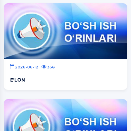
2026-06-12
368
E'LON