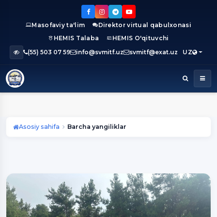
Masofaviy ta'lim
Direktor virtual qabulxonasi
HEMIS Talaba
HEMIS O'qituvchi
(55) 503 07 59
info@svmitf.uz
svmitf@exat.uz
UZ
Asosiy sahifa
Barcha yangiliklar