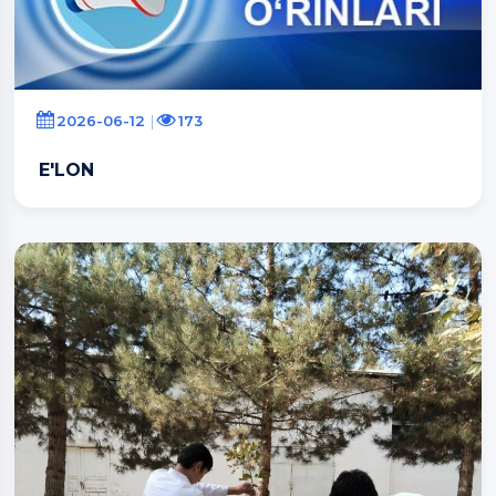
2026-06-12
173
E'LON