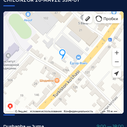
CHILONZOR 20-MAVZE 35A-UY
ISH VAQTLARI
Dushanba — Juma
9:00 — 18:00