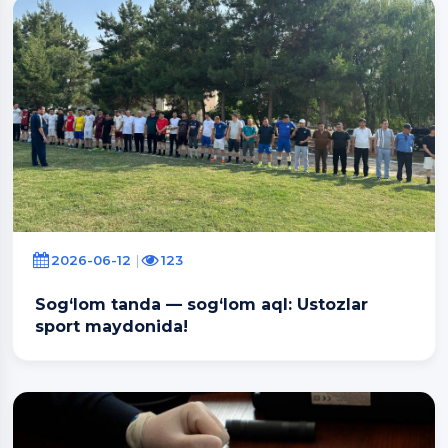
2026-06-12
123
Sog‘lom tanda — sog‘lom aql: Ustozlar
sport maydonida!