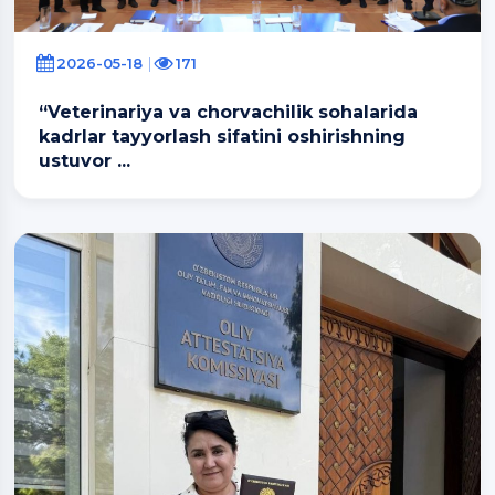
2026-05-18
171
“Veterinariya va chorvachilik sohalarida
kadrlar tayyorlash sifatini oshirishning
ustuvor ...