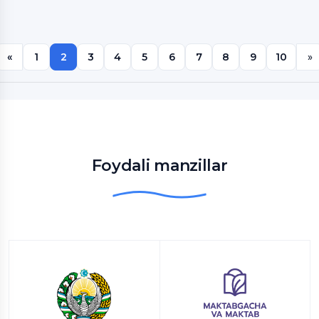
«
1
2
3
4
5
6
7
8
9
10
»
Foydali manzillar