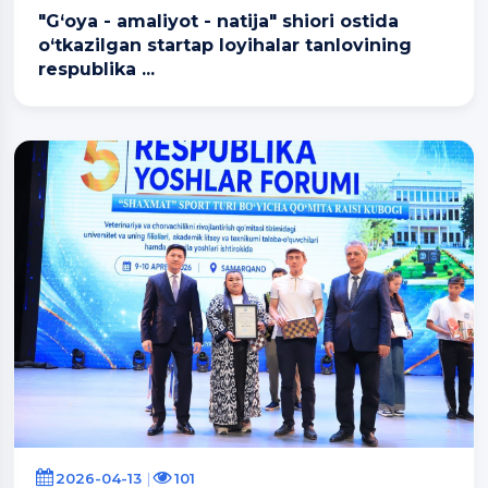
"G‘oya - amaliyot - natija" shiori ostida
o‘tkazilgan startap loyihalar tanlovining
respublika ...
2026-04-13
101