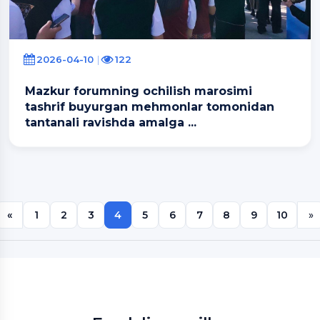
2026-04-10
122
Mazkur forumning ochilish marosimi
tashrif buyurgan mehmonlar tomonidan
tantanali ravishda amalga ...
«
1
2
3
4
5
6
7
8
9
10
»