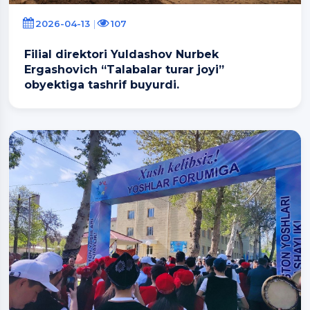
2026-04-13
107
Filial direktori Yuldashov Nurbek
Ergashovich “Talabalar turar joyi”
obyektiga tashrif buyurdi.