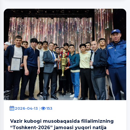
2026-04-13
153
Vazir kubogi musobaqasida filialimizning
“Toshkent-2026” jamoasi yuqori natija