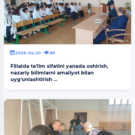
2026-04-20
89
Filialda ta’lim sifatini yanada oshirish,
nazariy bilimlarni amaliyot bilan
uyg‘unlashtirish ...