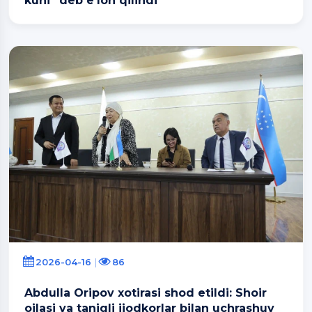
kuni” deb e’lon qilindi
2026-04-16
86
Abdulla Oripov xotirasi shod etildi: Shoir
oilasi va taniqli ijodkorlar bilan uchrashuv