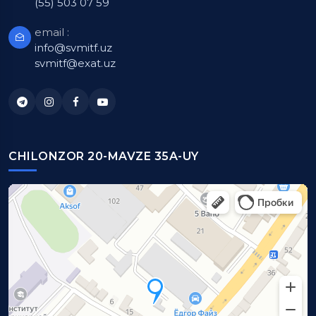
(55) 503 07 59
email :
info@svmitf.uz
svmitf@exat.uz
CHILONZOR 20-MAVZE 35A-UY