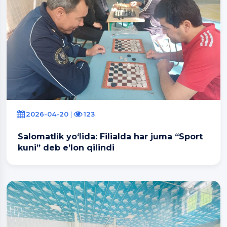
2026-04-20
123
Salomatlik yo‘lida: Filialda har juma “Sport
kuni” deb e’lon qilindi