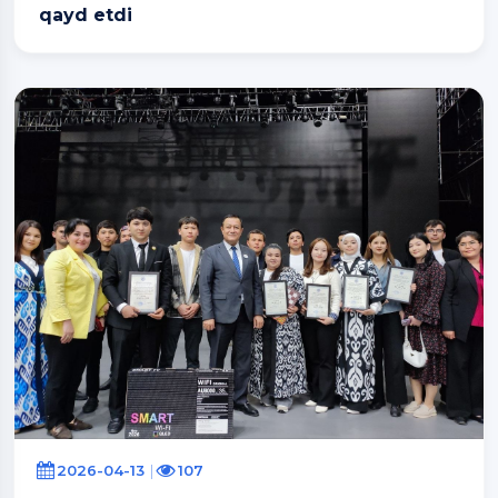
qayd etdi
2026-04-13
107