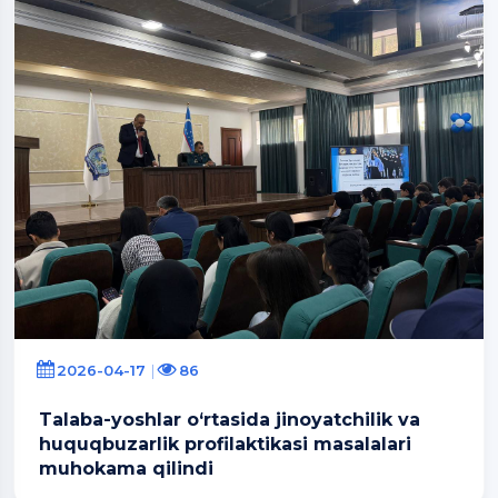
2026-04-17
86
Talaba-yoshlar o‘rtasida jinoyatchilik va
huquqbuzarlik profilaktikasi masalalari
muhokama qilindi