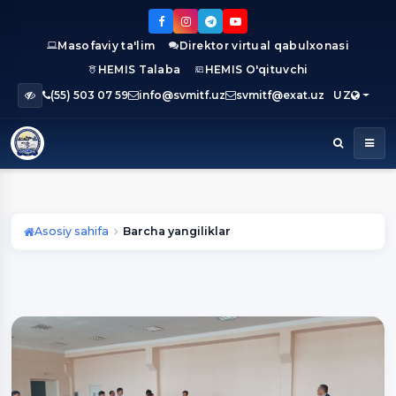
Masofaviy ta'lim
Direktor virtual qabulxonasi
HEMIS Talaba
HEMIS O'qituvchi
(55) 503 07 59
info@svmitf.uz
svmitf@exat.uz
UZ
Asosiy sahifa
Barcha yangiliklar