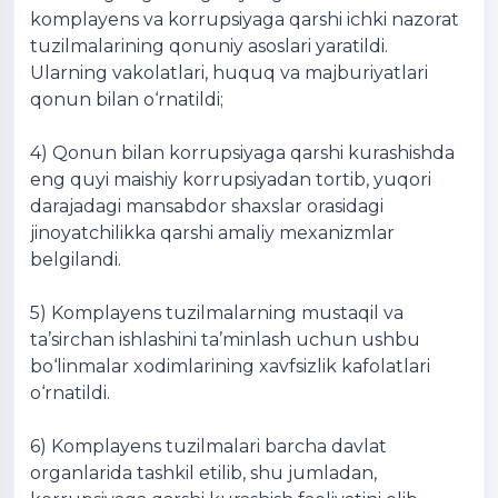
komplayens va korrupsiyaga qarshi ichki nazorat
tuzilmalarining qonuniy asoslari yaratildi.
Ularning vakolatlari, huquq va majburiyatlari
qonun bilan o‘rnatildi;
4) Qonun bilan korrupsiyaga qarshi kurashishda
eng quyi maishiy korrupsiyadan tortib, yuqori
darajadagi mansabdor shaxslar orasidagi
jinoyatchilikka qarshi amaliy mexanizmlar
belgilandi.
5) Komplayens tuzilmalarning mustaqil va
ta’sirchan ishlashini ta’minlash uchun ushbu
bo‘linmalar xodimlarining xavfsizlik kafolatlari
o‘rnatildi.
6) Komplayens tuzilmalari barcha davlat
organlarida tashkil etilib, shu jumladan,