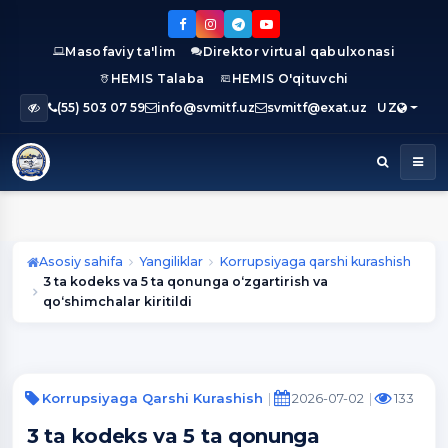
Masofaviy ta'lim
Direktor virtual qabulxonasi
HEMIS Talaba
HEMIS O'qituvchi
(55) 503 07 59
info@svmitf.uz
svmitf@exat.uz
UZ
Asosiy sahifa
Yangiliklar
Korrupsiyaga qarshi kurashish
3 ta kodeks va 5 ta qonunga o‘zgartirish va
qo‘shimchalar kiritildi
Korrupsiyaga Qarshi Kurashish
2026-07-02
133
3 ta kodeks va 5 ta qonunga