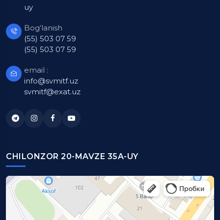
uy
Bog‘lanish
(55) 503 07 59
(55) 503 07 59
email :
info@svmitf.uz
svmitf@exat.uz
CHILONZOR 20-MAVZE 35A-UY