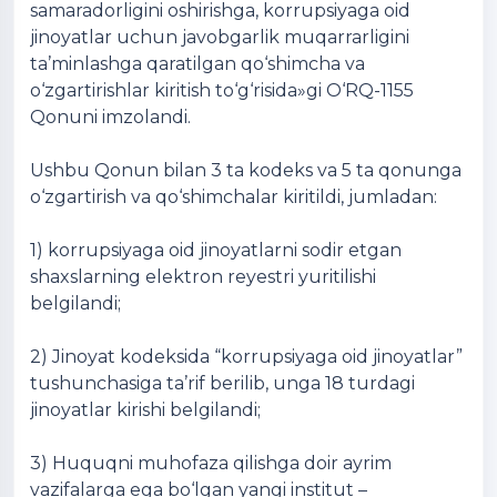
samaradorligini oshirishga, korrupsiyaga oid
jinoyatlar uchun javobgarlik muqarrarligini
ta’minlashga qaratilgan qo‘shimcha va
o‘zgartirishlar kiritish to‘g‘risida»gi O‘RQ-1155
Qonuni imzolandi.
Ushbu Qonun bilan 3 ta kodeks va 5 ta qonunga
o‘zgartirish va qo‘shimchalar kiritildi, jumladan:
1) korrupsiyaga oid jinoyatlarni sodir etgan
shaxslarning elektron reyestri yuritilishi
belgilandi;
2) Jinoyat kodeksida “korrupsiyaga oid jinoyatlar”
tushunchasiga ta’rif berilib, unga 18 turdagi
jinoyatlar kirishi belgilandi;
3) Huquqni muhofaza qilishga doir ayrim
vazifalarga ega bo‘lgan yangi institut –