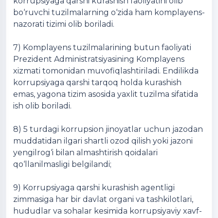
korrupsiyaga qarshi kurashish faoliyatini olib
bo‘ruvchi tuzilmalarning o‘zida ham komplayens-
nazorati tizimi olib boriladi.
7) Komplayens tuzilmalarining butun faoliyati
Prezident Administratsiyasining Komplayens
xizmati tomonidan muvofiqlashtiriladi. Endilikda
korrupsiyaga qarshi tarqoq holda kurashish
emas, yagona tizim asosida yaxlit tuzilma sifatida
ish olib boriladi.
8) 5 turdagi korrupsion jinoyatlar uchun jazodan
muddatidan ilgari shartli ozod qilish yoki jazoni
yengilrog‘i bilan almashtirish qoidalari
qo‘llanilmasligi belgilandi;
9) Korrupsiyaga qarshi kurashish agentligi
zimmasiga har bir davlat organi va tashkilotlari,
hududlar va sohalar kesimida korrupsiyaviy xavf-