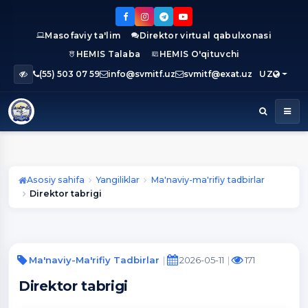
Masofaviy ta'lim
Direktor virtual qabulxonasi
HEMIS Talaba
HEMIS O'qituvchi
(55) 503 07 59
info@svmitf.uz
svmitf@exat.uz
UZ
Asosiy sahifa
Yangiliklar
Ma'naviy-ma'rifiy tadbirlar
Direktor tabrigi
Ma'naviy-Ma'rifiy Tadbirlar
2026-05-11
171
Direktor tabrigi