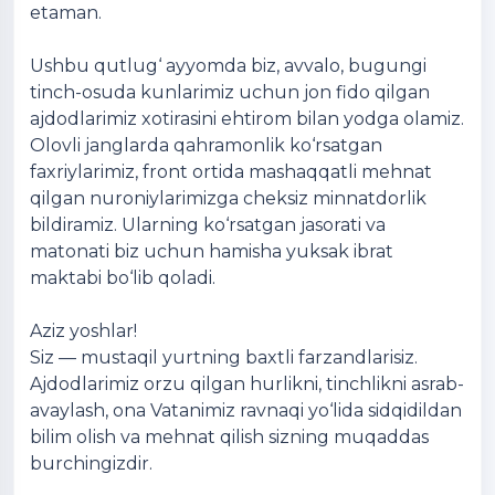
etaman.
Ushbu qutlug‘ ayyomda biz, avvalo, bugungi
tinch-osuda kunlarimiz uchun jon fido qilgan
ajdodlarimiz xotirasini ehtirom bilan yodga olamiz.
Olovli janglarda qahramonlik ko‘rsatgan
faxriylarimiz, front ortida mashaqqatli mehnat
qilgan nuroniylarimizga cheksiz minnatdorlik
bildiramiz. Ularning ko‘rsatgan jasorati va
matonati biz uchun hamisha yuksak ibrat
maktabi bo‘lib qoladi.
Aziz yoshlar!
Siz — mustaqil yurtning baxtli farzandlarisiz.
Ajdodlarimiz orzu qilgan hurlikni, tinchlikni asrab-
avaylash, ona Vatanimiz ravnaqi yo‘lida sidqidildan
bilim olish va mehnat qilish sizning muqaddas
burchingizdir.