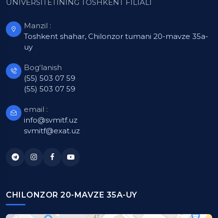
UNIVERSITETINING TOSHKENT FILIALI
Manzil :
Toshkent shahar, Chilonzor tumani 20-mavze 35a-
uy
Bog‘lanish
(55) 503 07 59
(55) 503 07 59
email :
info@svmitf.uz
svmitf@exat.uz
CHILONZOR 20-MAVZE 35A-UY