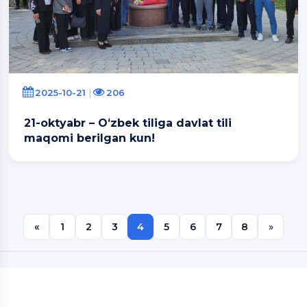
2025-10-21
206
21-oktyabr – Oʻzbek tiliga davlat tili
maqomi berilgan kun!
«
1
2
3
4
5
6
7
8
»