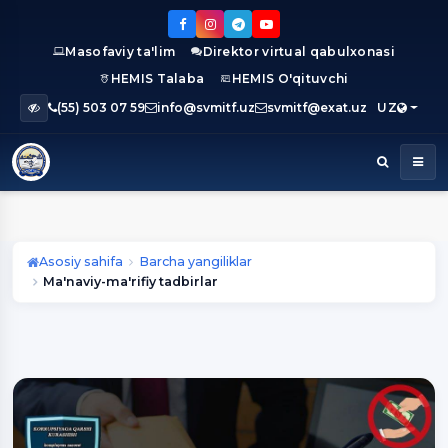
Masofaviy ta'lim
Direktor virtual qabulxonasi
HEMIS Talaba
HEMIS O'qituvchi
(55) 503 07 59
info@svmitf.uz
svmitf@exat.uz
UZ
Asosiy sahifa
Barcha yangiliklar
Ma'naviy-ma'rifiy tadbirlar