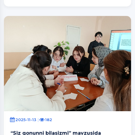
2025-11-13
182
“Siz qonunni bilasizmi” mavzusida