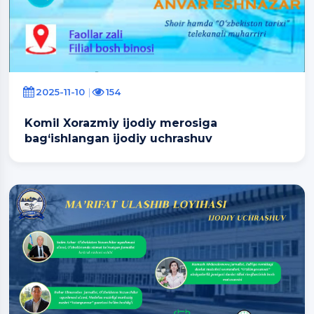
2025-11-10
154
Komil Xorazmiy ijodiy merosiga
bag‘ishlangan ijodiy uchrashuv