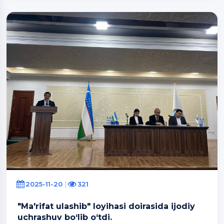
2025-11-20
321
"Ma'rifat ulashib" loyihasi doirasida ijodiy
uchrashuv bo‘lib o‘tdi.