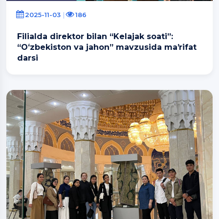
2025-11-03
186
Filialda direktor bilan “Kelajak soati”:
“Oʻzbekiston va jahon” mavzusida maʼrifat
darsi