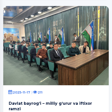
2025-11-17
211
Davlat bayrog‘i – milliy g‘urur va iftixor
ramzi