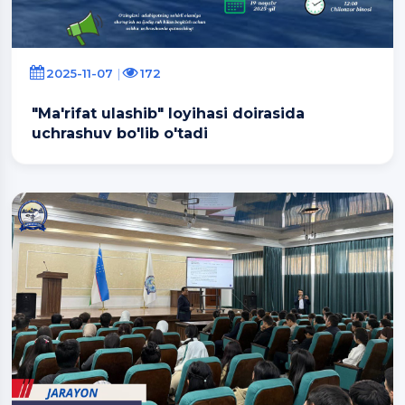
2025-11-07
172
"Ma'rifat ulashib" loyihasi doirasida
uchrashuv bo'lib o'tadi