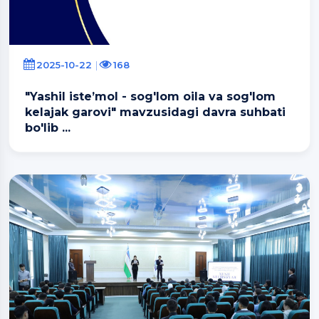
2025-10-22
168
"Yashil iste’mol - sog'lom oila va sog'lom
kelajak garovi" mavzusidagi davra suhbati
bo'lib ...