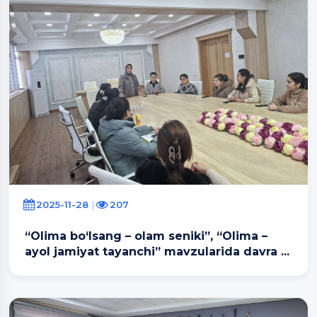
2025-11-28
207
“Olima bo‘lsang – olam seniki”, “Olimа –
ayol jamiyat tayanchi” mavzularida davra ...