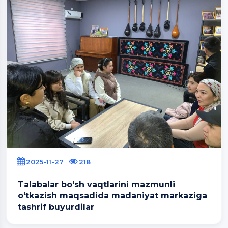
2025-11-27
218
Talabalar bo‘sh vaqtlarini mazmunli
o‘tkazish maqsadida madaniyat markaziga
tashrif buyurdilar