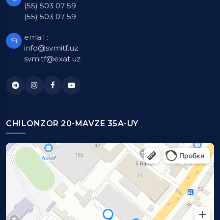
(55) 503 07 59
(55) 503 07 59
email :
info@svmitf.uz
svmitf@exat.uz
CHILONZOR 20-MAVZE 35A-UY