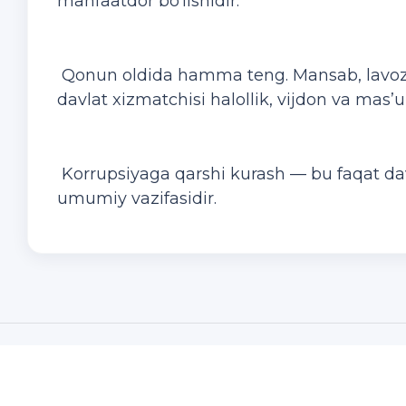
manfaatdor bo‘lishidir.
Qonun oldida hamma teng. Mansab, lavozim
davlat xizmatchisi halollik, vijdon va mas’uli
Korrupsiyaga qarshi kurash — bu faqat dav
umumiy vazifasidir.