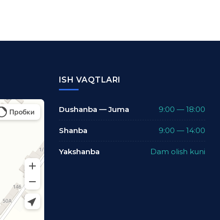
ISH VAQTLARI
Dushanba — Juma
9:00 — 18:00
Shanba
9:00 — 14:00
Yakshanba
Dam olish kuni