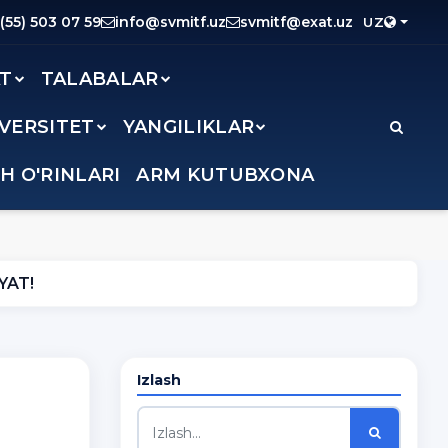
(55) 503 07 59
info@svmitf.uz
svmitf@exat.uz
UZ
AT
TALABALAR
IVERSITET
YANGILIKLAR
SH O'RINLARI
ARM KUTUBXONA
YAT!
Izlash