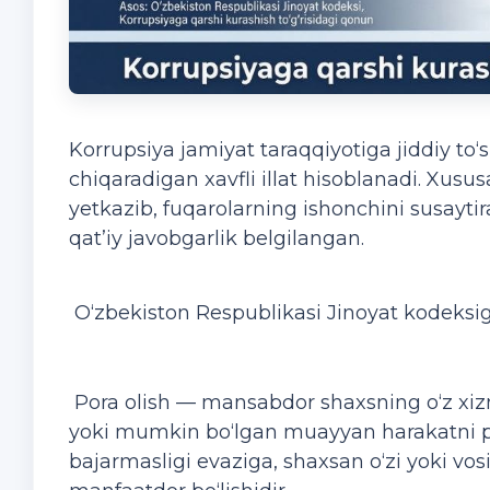
Korrupsiya jamiyat taraqqiyotiga jiddiy to‘
chiqaradigan xavfli illat hisoblanadi. Xusus
yetkazib, fuqarolarning ishonchini susayti
qat’iy javobgarlik belgilangan.
O‘zbekiston Respublikasi Jinoyat kodeksig
Pora olish — mansabdor shaxsning o‘z xiz
yoki mumkin bo‘lgan muayyan harakatni po
bajarmasligi evaziga, shaxsan o‘zi yoki vos