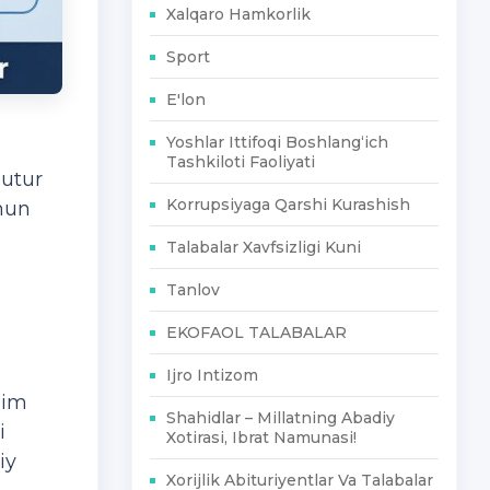
Xalqaro Hamkorlik
Sport
E'lon
Yoshlar Ittifoqi Boshlang‘ich
Tashkiloti Faoliyati
putur
Korrupsiyaga Qarshi Kurashish
chun
Talabalar Xavfsizligi Kuni
Tanlov
EKOFAOL TALABALAR
Ijro Intizom
zim
Shahidlar – Millatning Abadiy
i
Xotirasi, Ibrat Namunasi!
iy
Xorijlik Abituriyentlar Va Talabalar