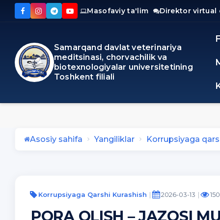
Masofaviy ta'lim
Direktor virtual
Samarqand davlat veterinariya
meditsinasi, chorvachilik va
biotexnologiyalar universitetining
Toshkent filiali
Asosiy sahifa
Yangiliklar
Korrupsiyaga qars
Korrupsiyaga Qarshi Kurashish
2026-03-13
150
PORA OLISH – JAZOSI M