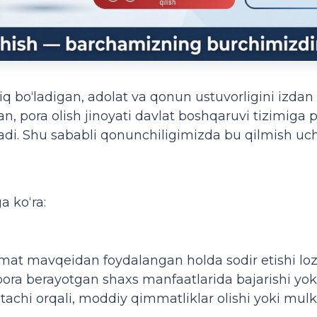
siq bo‘ladigan, adolat va qonun ustuvorligini izdan
an, pora olish jinoyati davlat boshqaruvi tizimiga 
radi. Shu sababli qonunchiligimizda bu qilmish u
a ko‘ra:
mat mavqeidan foydalangan holda sodir etishi lo
ra berayotgan shaxs manfaatlarida bajarishi yok
itachi orqali, moddiy qimmatliklar olishi yoki mulk