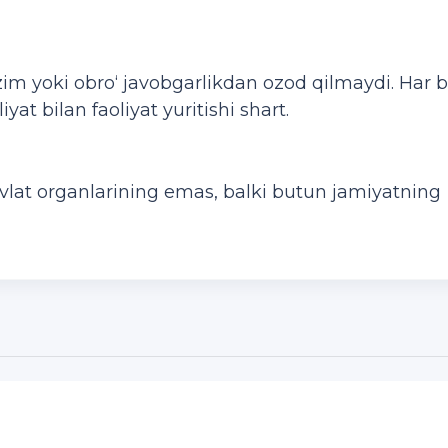
 yoki obro‘ javobgarlikdan ozod qilmaydi. Har b
yat bilan faoliyat yuritishi shart.
lat organlarining emas, balki butun jamiyatning