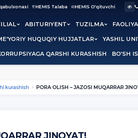
 qabulxonasi
HEMIS Talaba
HEMIS O'qituvchi
FILIAL
ABITURIYENT
TUZILMA
FAOLIY
ME'YORIY HUQUQIY HUJJATLAR
YASHIL UN
KORRUPSIYAGA QARSHI KURASHISH
BO'SH I
hi kurashish
PORA OLISH – JAZOSI MUQARRAR JINO
UQARRAR JINOYAT!