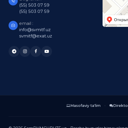
(55) 503 07 59
(55) 503 07 59
email :
info@svmitf.uz
svmitf@exat.uz
Masofaviy ta'lim
Direkto