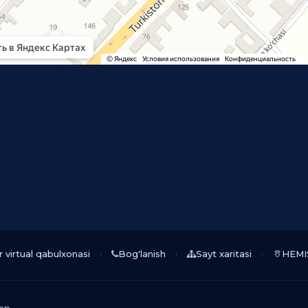
r virtual qabulxonasi
Bog'lanish
Sayt xaritasi
HEMI