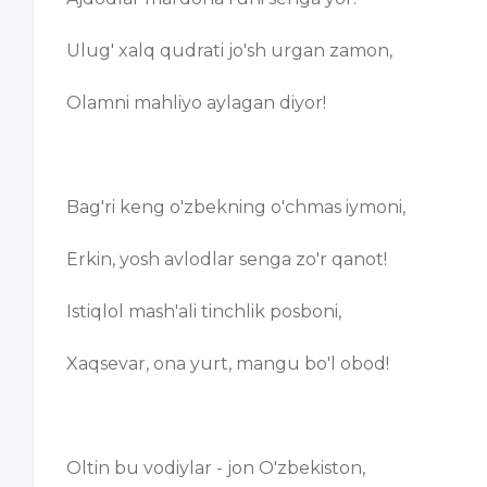
Ulug' xalq qudrati jo'sh urgan zamon,
Olamni mahliyo aylagan diyor!
Bag'ri keng o'zbekning o'chmas iymoni,
Erkin, yosh avlodlar senga zo'r qanot!
Istiqlol mash'ali tinchlik posboni,
Xaqsevar, ona yurt, mangu bo'l obod!
Oltin bu vodiylar - jon O'zbekiston,