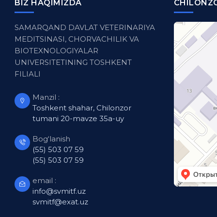
BIZ HAQIMIZDA
CHILONZO
SAMARQAND DAVLAT VETERINARIYA
MEDITSINASI, CHORVACHILIK VA
BIOTEXNOLOGIYALAR
UNIVERSITETINING TOSHKENT
FILIALI
Manzil :
Toshkent shahar, Chilonzor
tumani 20-mavze 35a-uy
Bog‘lanish
(55) 503 07 59
(55) 503 07 59
email :
info@svmitf.uz
svmitf@exat.uz