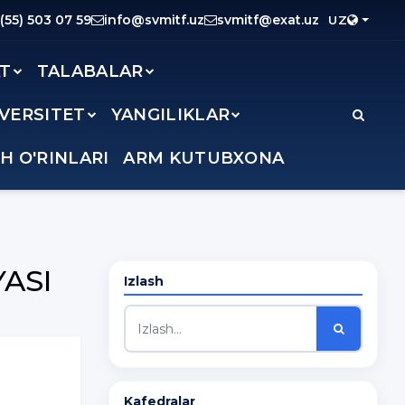
(55) 503 07 59
info@svmitf.uz
svmitf@exat.uz
UZ
AT
TALABALAR
IVERSITET
YANGILIKLAR
SH O'RINLARI
ARM KUTUBXONA
ASI
Izlash
Kafedralar