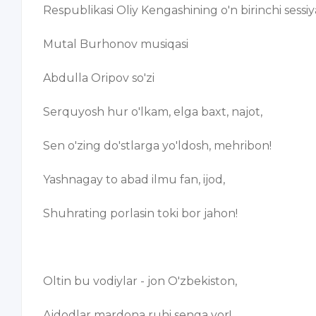
Respublikasi Oliy Kengashining o'n birinchi sessiy
Mutal Burhonov musiqasi
Abdulla Oripov so'zi
Serquyosh hur o'lkam, elga baxt, najot,
Sen o'zing do'stlarga yo'ldosh, mehribon!
Yashnagay to abad ilmu fan, ijod,
Shuhrating porlasin toki bor jahon!
Oltin bu vodiylar - jon O'zbekiston,
Ajdodlar mardona ruhi senga yor!