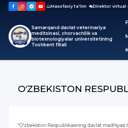
Masofaviy ta'lim
Direktor virtual
Samarqand davlat veterinariya
meditsinasi, chorvachilik va
biotexnologiyalar universitetining
Toshkent filiali
O'ZBEKISTON RESPUBL
"O'zbekiston Respublikasining davlat madhiyasi to