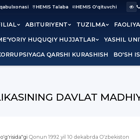
 qabulxonasi
HEMIS Talaba
HEMIS O'qituvchi
FILIAL
ABITURIYENT
TUZILMA
FAOLIY
ME'YORIY HUQUQIY HUJJATLAR
YASHIL UN
KORRUPSIYAGA QARSHI KURASHISH
BO'SH I
IKASINING DAVLAT MADHIY
'g'risida"gi
Qonun 1992 yil 10 dekabrda O'zbekiston