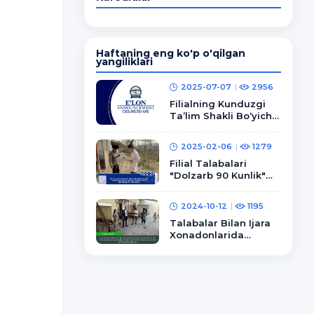
Haftaning eng ko'p o'qilgan
yangiliklari
2025-07-07
2956
Filialning Kunduzgi
Ta’lim Shakli Bo‘yicha
Ta’lim Olayotgan 1-
Bosqich Bakalavriyat
2025-02-06
1279
Va ...
Filial Talabalari
"Dolzarb 90 Kunlik"
Bahorgi Profilaktik
Tadbirlarda Ishtirok
2024-10-12
1195
Etishmoqda
Talabalar Bilan Ijara
Xonadonlarida
Uchrashuvlar
O‘tkazilib, Kuz-Qish
Mavsumiga
Tayyorgarlik ...